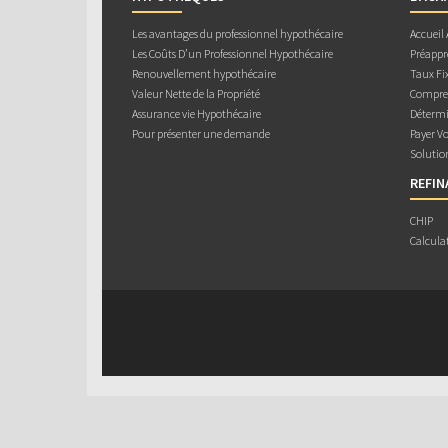
Les avantages du professionnel hypothécaire
Accueil
Les Coûts D’un Professionnel Hypothécaire
Préappr
Renouvellement hypothécaire
Taux Fix
Valeur Nette de la Propriété
Compren
Assurance vie Hypothécaire
Détermi
Pour présenter une demande
Payer V
Solutio
REFI
CHIP
Calcula