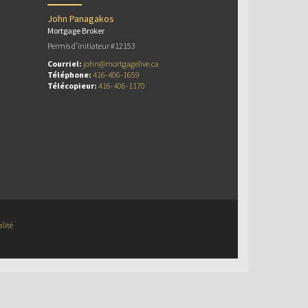
John Panagakos
Mortgage Broker
Permis d’initiateur #12153
Courriel:
john@mortgagelive.ca
Téléphone:
416-406-1659
Télécopieur:
416-406-1170
alité