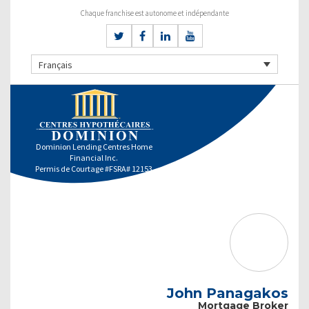
Chaque franchise est autonome et indépendante
Français
Dominion Lending Centres Home
Financial Inc.
Permis de Courtage #FSRA# 12153
John Panagakos
Mortgage Broker