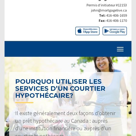
Permis d’initiateur #12153
john@mortgagelive.ca
Tel:
416-406-1659
Fax:
416-406-1170
POURQUOI UTILISER LES
SERVICES D’UN COURTIER
HYPOTHÉCAIRE?
Il existe généralement deux façons d’obtenir
un prêt hypothécaire au Canada : auprès
d’une institution financière ou auprès d’un
courtier hypothécaire.