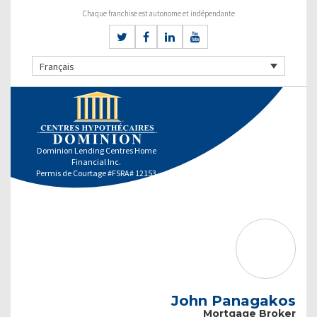
Chaque franchise est autonome et indépendante
Français
Dominion Lending Centres Home
Financial Inc.
Permis de Courtage #FSRA# 12153
John Panagakos
Mortgage Broker